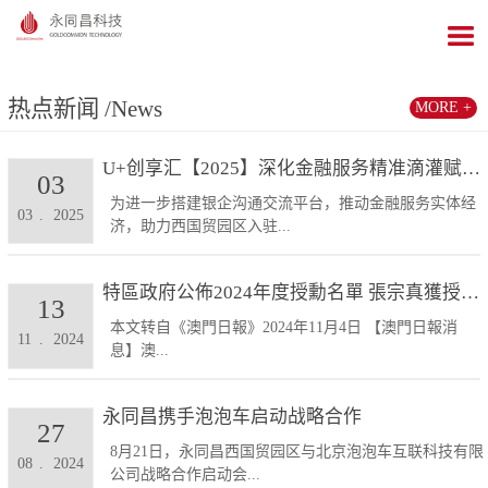
热点新闻
/News
MORE +
U+创享汇【2025】深化金融服务精准滴灌赋能发展...
03
为进一步搭建银企沟通交流平台，推动金融服务实体经
03
.
2025
济，助力西国贸园区入驻...
特區政府公佈2024年度授勳名單 張宗真獲授予專業...
13
本文转自《澳門日報》2024年11月4日 【澳門日報消
11
.
2024
息】澳...
永同昌携手泡泡车启动战略合作
27
8月21日，永同昌西国贸园区与北京泡泡车互联科技有限
08
.
2024
公司战略合作启动会...