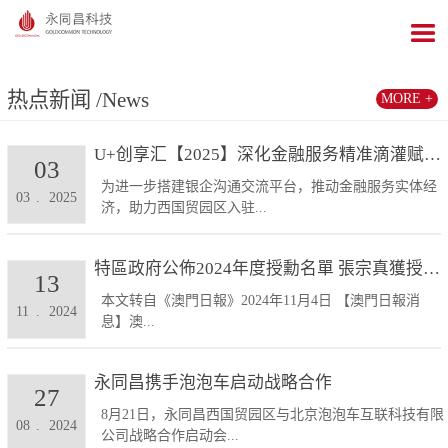
热点新闻
/News
MORE +
U+创享汇【2025】深化金融服务精准滴灌赋能发展...
03
为进一步搭建银企沟通交流平台，推动金融服务实体经
03
.
2025
济，助力西国贸园区入驻...
特區政府公佈2024年度授勳名單 張宗真獲授予專業...
13
本文转自《澳門日報》2024年11月4日 【澳門日報消
11
.
2024
息】澳...
永同昌携手泡泡车启动战略合作
27
8月21日，永同昌西国贸园区与北京泡泡车互联科技有限
08
.
2024
公司战略合作启动会...