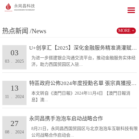
热点新闻
/News
MORE +
U+创享汇【2025】深化金融服务精准滴灌赋能发展...
03
为进一步搭建银企沟通交流平台，推动金融服务实体经
03
.
2025
济，助力西国贸园区入驻...
特區政府公佈2024年度授勳名單 張宗真獲授予專業...
13
本文转自《澳門日報》2024年11月4日 【澳門日報消
11
.
2024
息】澳...
永同昌携手泡泡车启动战略合作
27
8月21日，永同昌西国贸园区与北京泡泡车互联科技有限
08
.
2024
公司战略合作启动会...