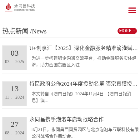
热点新闻
/News
MORE +
U+创享汇【2025】深化金融服务精准滴灌赋能发展...
03
为进一步搭建银企沟通交流平台，推动金融服务实体经
03
.
2025
济，助力西国贸园区入驻...
特區政府公佈2024年度授勳名單 張宗真獲授予專業...
13
本文转自《澳門日報》2024年11月4日 【澳門日報消
11
.
2024
息】澳...
永同昌携手泡泡车启动战略合作
27
8月21日，永同昌西国贸园区与北京泡泡车互联科技有限
08
.
2024
公司战略合作启动会...