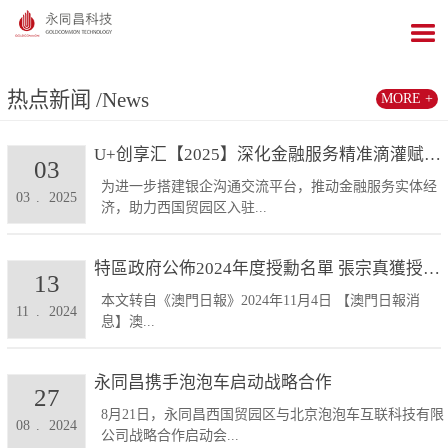
热点新闻
/News
MORE +
U+创享汇【2025】深化金融服务精准滴灌赋能发展...
03
为进一步搭建银企沟通交流平台，推动金融服务实体经
03
.
2025
济，助力西国贸园区入驻...
特區政府公佈2024年度授勳名單 張宗真獲授予專業...
13
本文转自《澳門日報》2024年11月4日 【澳門日報消
11
.
2024
息】澳...
永同昌携手泡泡车启动战略合作
27
8月21日，永同昌西国贸园区与北京泡泡车互联科技有限
08
.
2024
公司战略合作启动会...