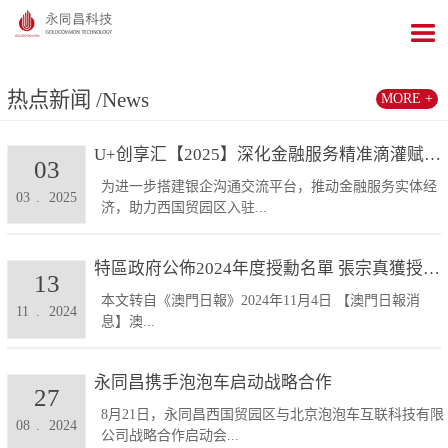
热点新闻
/News
MORE +
U+创享汇【2025】深化金融服务精准滴灌赋能发展...
03
为进一步搭建银企沟通交流平台，推动金融服务实体经
03
.
2025
济，助力西国贸园区入驻...
特區政府公佈2024年度授勳名單 張宗真獲授予專業...
13
本文转自《澳門日報》2024年11月4日 【澳門日報消
11
.
2024
息】澳...
永同昌携手泡泡车启动战略合作
27
8月21日，永同昌西国贸园区与北京泡泡车互联科技有限
08
.
2024
公司战略合作启动会...