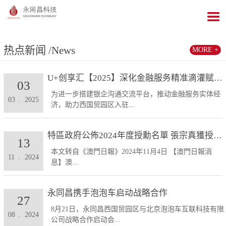
热点新闻
/News
MORE +
U+创享汇【2025】深化金融服务精准滴灌赋能发展...
03
为进一步搭建银企沟通交流平台，推动金融服务实体经
03
.
2025
济，助力西国贸园区入驻...
特區政府公佈2024年度授勳名單 張宗真獲授予專業...
13
本文转自《澳門日報》2024年11月4日 【澳門日報消
11
.
2024
息】澳...
永同昌携手泡泡车启动战略合作
27
8月21日，永同昌西国贸园区与北京泡泡车互联科技有限
08
.
2024
公司战略合作启动会...