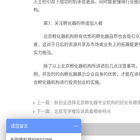
人士的引荐下成功的机率会更高，同时能更懂得行业圈
构。
第3：关注孵化器的申请加入者
北京孵化器机构称有优势的孵化器自然也会吸引众
者，这对于日后的资源共享及市场或业务上的拓展能更
实力相当。
除了以上北京孵化器机构所讲述的几点注意事项，
例，并及时的向孵化器展示企业自身的优势，才能在进
合孵化器机构进行投资创业的实施。
上一篇：
新创业选择北京孵化器专业机构的好处有哪
下一篇：
北京写字楼应该具备哪些特点
请您留言
相关推荐
永同昌科技83832269