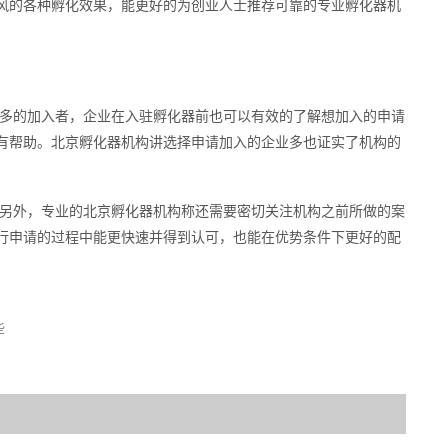
风的各种孵化效果，能更好的为创业人士推荐可靠的专业孵化器机
多的加入者，企业在入驻孵化器前也可以有效的了解想加入的申请
有帮助。北京孵化器机构讲选择申请加入的企业多也证实了机构的
另外，专业的北京孵化器机构称还需要密切关注机构之前所做的案
行申请的过程中能更快速并得到认可，也能在优势条件下更好的配
些