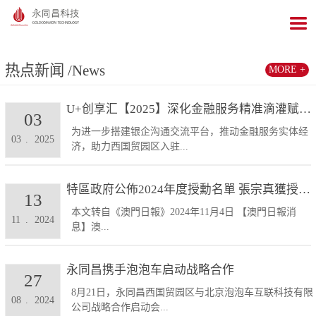
热点新闻
/News
MORE +
U+创享汇【2025】深化金融服务精准滴灌赋能发展...
03
为进一步搭建银企沟通交流平台，推动金融服务实体经
03
.
2025
济，助力西国贸园区入驻...
特區政府公佈2024年度授勳名單 張宗真獲授予專業...
13
本文转自《澳門日報》2024年11月4日 【澳門日報消
11
.
2024
息】澳...
永同昌携手泡泡车启动战略合作
27
8月21日，永同昌西国贸园区与北京泡泡车互联科技有限
08
.
2024
公司战略合作启动会...