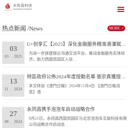
热点新闻
/News
MORE +
U+创享汇【2025】深化金融服务精准滴灌赋能发展...
03
为进一步搭建银企沟通交流平台，推动金融服务实体经
03
.
2025
济，助力西国贸园区入驻...
特區政府公佈2024年度授勳名單 張宗真獲授予專業...
13
本文转自《澳門日報》2024年11月4日 【澳門日報消
11
.
2024
息】澳...
永同昌携手泡泡车启动战略合作
27
8月21日，永同昌西国贸园区与北京泡泡车互联科技有限
08
.
2024
公司战略合作启动会...