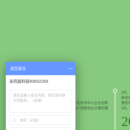
请您留言
永同昌科技83832269
9月，
新创
6月，获“2021“创客中国”北京市中小企业创新
赛优
创业大赛暨“创客北京2021”创新创业大赛初赛
9月
承办单位”称号
2021
2