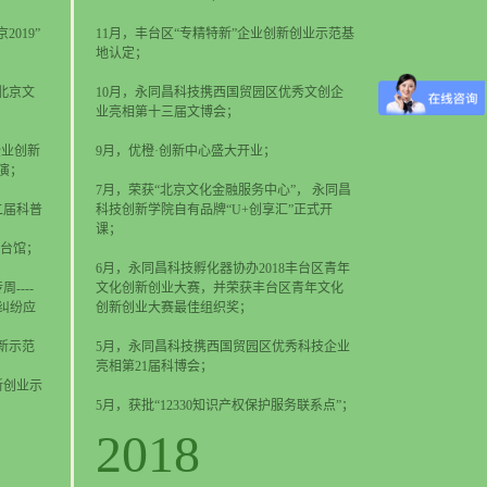
019”
11月，丰台区“专精特新”企业创新创业示范基
地认定；
9北京文
10月，永同昌科技携西国贸园区优秀文创企
业亮相第十三届文博会；
企业创新
9月，优橙·创新中心盛大开业；
演；
7月，荣获“北京文化金融服务中心”， 永同昌
二届科普
科技创新学院自有品牌“U+创享汇”正式开
课；
台馆；
6月，永同昌科技孵化器协办2018丰台区青年
----
文化创新创业大赛，并荣获丰台区青年文化
纠纷应
创新创业大赛最佳组织奖；
新示范
5月，永同昌科技携西国贸园区优秀科技企业
亮相第21届科博会；
新创业示
5月，获批“12330知识产权保护服务联系点”；
2018