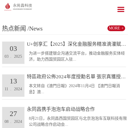
热点新闻
/News
MORE +
U+创享汇【2025】深化金融服务精准滴灌赋能发展...
03
为进一步搭建银企沟通交流平台，推动金融服务实体经
03
.
2025
济，助力西国贸园区入驻...
特區政府公佈2024年度授勳名單 張宗真獲授予專業...
13
本文转自《澳門日報》2024年11月4日 【澳門日報消
11
.
2024
息】澳...
永同昌携手泡泡车启动战略合作
27
8月21日，永同昌西国贸园区与北京泡泡车互联科技有限
08
.
2024
公司战略合作启动会...