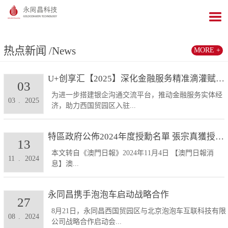
热点新闻
/News
MORE +
U+创享汇【2025】深化金融服务精准滴灌赋能发展...
03
为进一步搭建银企沟通交流平台，推动金融服务实体经
03
.
2025
济，助力西国贸园区入驻...
特區政府公佈2024年度授勳名單 張宗真獲授予專業...
13
本文转自《澳門日報》2024年11月4日 【澳門日報消
11
.
2024
息】澳...
永同昌携手泡泡车启动战略合作
27
8月21日，永同昌西国贸园区与北京泡泡车互联科技有限
08
.
2024
公司战略合作启动会...