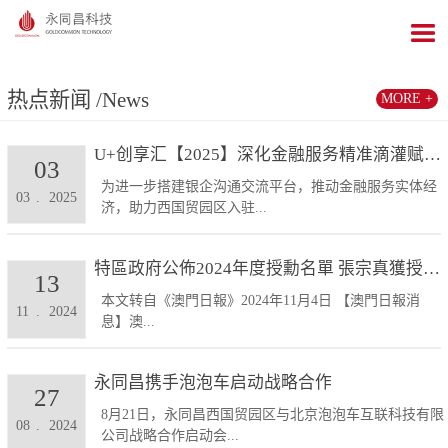
热点新闻
/News
MORE +
U+创享汇【2025】深化金融服务精准滴灌赋能发展...
03
为进一步搭建银企沟通交流平台，推动金融服务实体经
03
.
2025
济，助力西国贸园区入驻...
特區政府公佈2024年度授勳名單 張宗真獲授予專業...
13
本文转自《澳門日報》2024年11月4日 【澳門日報消
11
.
2024
息】澳...
永同昌携手泡泡车启动战略合作
27
8月21日，永同昌西国贸园区与北京泡泡车互联科技有限
08
.
2024
公司战略合作启动会...