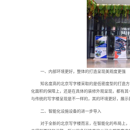
一、内部环境更好，整体的打造呈现美观度更强
知名度高的北京写字楼采取的是低密度型的打造方
化面积的保障上，还是在具体的装修外观呈现，都有其
与传统的写字楼呈现是不一样的，其的环境更好，展示
二、智能化设施设备的进一步导入
对于全新的北京写字楼而言，在智能化的布局上，