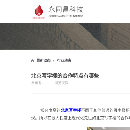
最新动态
行业动态
北京写字楼的合作特点有哪些
发布者：
浏览次数:
知名度高的
北京写字楼
不同于其他普通的写字楼租
现。所以在很大程度上现代化先进的北京写字楼的合作