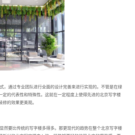
式，通过专业团队进行全面的设计完善来进行实现的。不管是在绿
一定的代表性和特殊性。这就在一定程度上使得先进的北京写字楼
装修的效果更美观。
显然要比传统的写字楼多得多。那更现代的趋势在整个北京写字楼